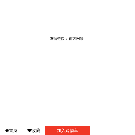
友情链接：
南方网景
|
门诊介绍
首页
收藏
门诊导航
加入购物车
我要咨询
我的