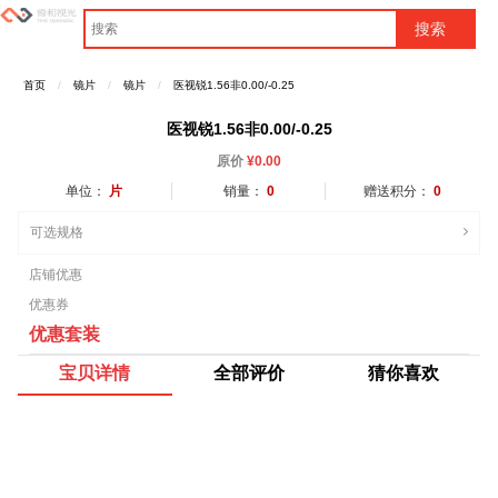
首页
镜片
镜片
医视锐1.56非0.00/-0.25
医视锐1.56非0.00/-0.25
原价
¥
0.00
单位：
片
销量：
0
赠送积分：
0
可选规格
店铺优惠
优惠券
优惠套装
宝贝详情
全部评价
猜你喜欢