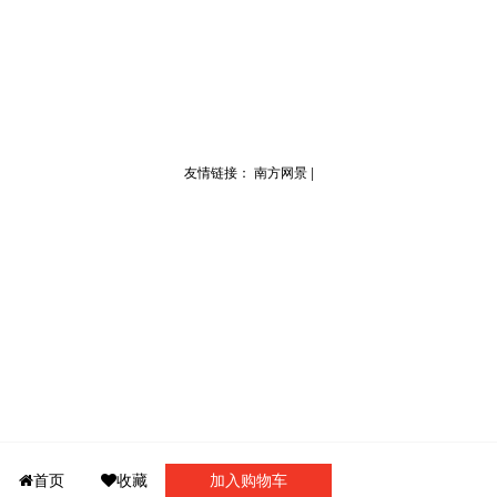
友情链接：
南方网景
|
门诊介绍
首页
收藏
门诊导航
加入购物车
我要咨询
我的