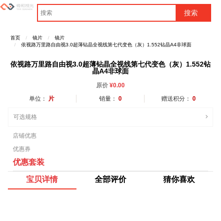
首页
镜片
镜片
依视路万里路自由视3.0超薄钻晶全视线第七代变色（灰）1.552钻晶A4非球面
依视路万里路自由视3.0超薄钻晶全视线第七代变色（灰）1.552钻
晶A4非球面
原价
¥
0.00
单位：
片
销量：
0
赠送积分：
0
可选规格
店铺优惠
优惠券
优惠套装
宝贝详情
全部评价
猜你喜欢