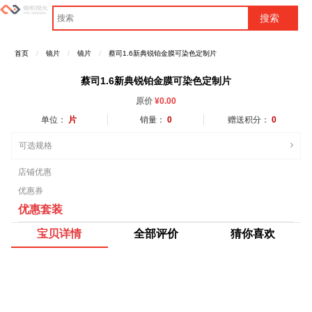
首页
镜片
镜片
蔡司1.6新典锐铂金膜可染色定制片
蔡司1.6新典锐铂金膜可染色定制片
原价
¥
0.00
单位：
片
销量：
0
赠送积分：
0
可选规格
店铺优惠
优惠券
优惠套装
宝贝详情
全部评价
猜你喜欢