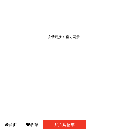
友情链接：
南方网景
|
门诊介绍
首页
收藏
门诊导航
加入购物车
我要咨询
我的