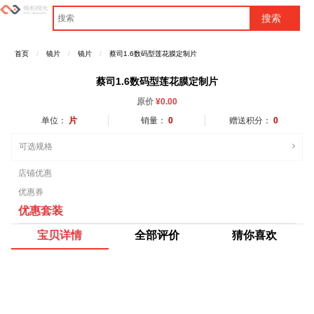
首页
镜片
镜片
蔡司1.6数码型莲花膜定制片
蔡司1.6数码型莲花膜定制片
原价
¥
0.00
单位：
片
销量：
0
赠送积分：
0
可选规格
店铺优惠
优惠券
优惠套装
宝贝详情
全部评价
猜你喜欢