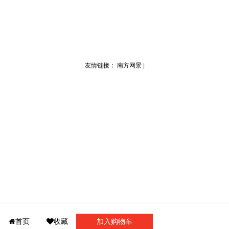
友情链接：
南方网景
|
门诊介绍
首页
收藏
门诊导航
加入购物车
我要咨询
我的